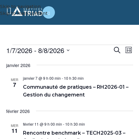
Skip to navigation
Skip to main content
1/7/2026
 - 
8/8/2026
Év
Évène
Recherch
Liste
Vi
Choisir
Search
janvier 2026
la
Na
and
date.
janvier 7 @ 9 h 00 min
-
10 h 30 min
Views
MER
7
Communauté de pratiques – RH2026-01 –
Naviga
Gestion du changement
février 2026
février 11 @ 9 h 00 min
-
10 h 30 min
MER
11
Rencontre benchmark – TECH2025-03 –