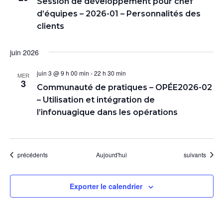
Session de développement pour chef
d’équipes – 2026-01 – Personnalités des
clients
juin 2026
juin 3 @ 9 h 00 min
-
22 h 30 min
MER
3
Communauté de pratiques – OPÉE2026-02
– Utilisation et intégration de
l’infonuagique dans les opérations
Évènements
Évènements
précédents
Aujourd'hui
suivants
Exporter le calendrier